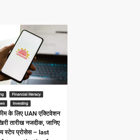
–
MONEY
RELATED
NEWS
ng
Financial literacy
ews
Investing
कीम के लिए UAN एक्टिवेशन
िरी तारीख नजदीक, जानिए
ाय स्टेप प्रोसेस – last