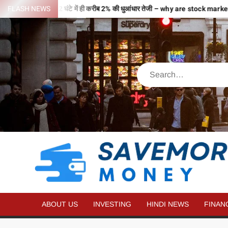
वजहों से भरी उड़ान…2 घंटे में ही करीब 2% की धुआंधार तेजी – why are stock mar
FLASH NEWS
ABOUT US
INVESTING
HINDI NEWS
FINAN