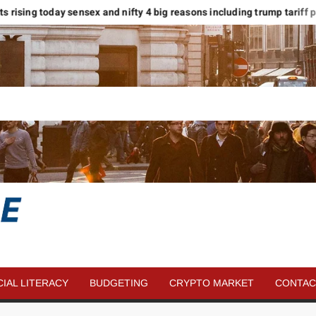
kets rising today sensex and nifty 4 big reasons including trump tariff pau
SAVE
MORE
CIAL LITERACY
BUDGETING
CRYPTO MARKET
CONTAC
MONEY