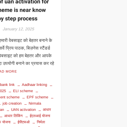
f uan activation for
cheme is near know
by step process
h
January 12, 2025
मारी वेबसाइट को बेहतर बनाने के
्वे प्रिय पाठक, बिज़नेस स्टैंडर्ड
ी वेबसाइट को हम बेहतर और आपके
ादा उपयोगी बनाने का प्रयास कर रहे
AD MORE
bank link
Aadhaar linking
2025
ELI scheme
ent scheme
EPF scheme
job creation
Nirmala
man
UAN activation
आधार
आधार लिंकिंग
ईएलआई योजना
फ योजना
ईपीएफओ
निर्मला