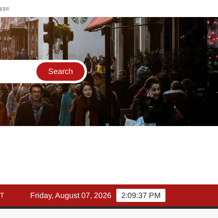
मार्च में इक्विटी म्युचुअल फंड इनफ्लो 14% गिरकर ₹25,082 करोड़, SIP मे
T
Friday, August 07, 2026
2:09:38 PM