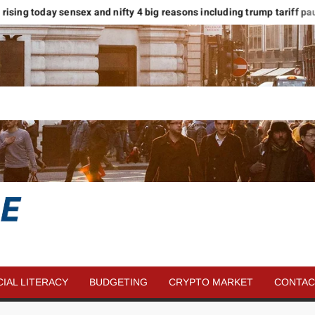
ts rising today sensex and nifty 4 big reasons including trump tariff pause
SAVE
MORE
CIAL LITERACY
BUDGETING
CRYPTO MARKET
CONTAC
MONEY