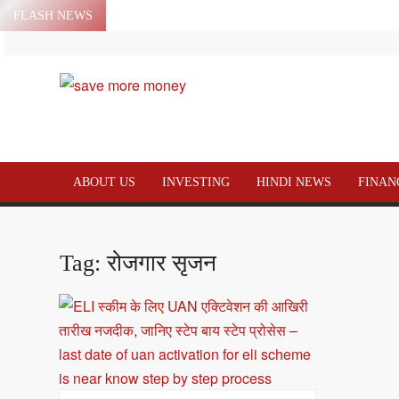
FLASH NEWS
शेयर बाजार ने इन 4 वजहों से भरी उड़ान…2 घंटे में ही करीब 2% की धुआंधार तेजी 
trump tariff pause
मार्च में इक्विटी म्युचुअल फंड इनफ्लो 14% गिरकर ₹25,082 करोड़, SIP में भी नि
SAVE
investment also decline marginally
जेफरीज के अनुसार 2026 में देखने योग्य शीर्ष उपभोक्ता वित्त स्टॉक्स
MORE
आरबीसी के
ABOUT US
INVESTING
HINDI NEWS
FINAN
FDA डेटाबेस में रेटिनल टियर केस सामने आने के बाद LENZ स्टॉक में गिरावट
MONEY –
जिउज़ी होल्डिंग्स का शेयर 50% से अधिक गिरा शेयर ऑफरिंग की घोषणा के बाद
MONEY
Tag:
रोजगार सृजन
RELATED
NEWS