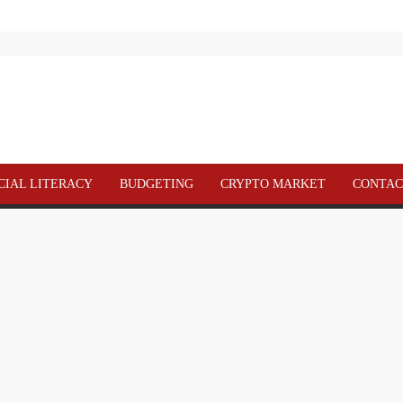
– why are stock markets rising today sensex and nifty 4 big reasons includin
वेश घटा – mutual fund equity mutual fund inflow falls by 14 pc in march 2025 
 अनुसार 2026 के लिए शीर्ष रिटेल स्टॉक्स
CIAL LITERACY
BUDGETING
CRYPTO MARKET
CONTAC
JPMorgan के ’विपरीत’ अपग्रेड के बाद Clear Secure स्टॉक में उछाल