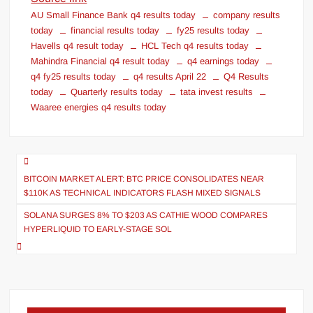
AU Small Finance Bank q4 results today
company results
today
financial results today
fy25 results today
Havells q4 result today
HCL Tech q4 results today
Mahindra Financial q4 result today
q4 earnings today
q4 fy25 results today
q4 results April 22
Q4 Results
today
Quarterly results today
tata invest results
Waaree energies q4 results today
BITCOIN MARKET ALERT: BTC PRICE CONSOLIDATES NEAR
$110K AS TECHNICAL INDICATORS FLASH MIXED SIGNALS
SOLANA SURGES 8% TO $203 AS CATHIE WOOD COMPARES
HYPERLIQUID TO EARLY-STAGE SOL