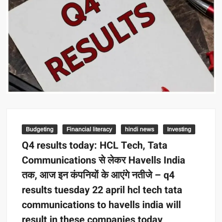
Budgeting
Financial literacy
hindi news
Investing
Q4 results today: HCL Tech, Tata
Communications से लेकर Havells India
तक, आज इन कंपनियों के आएंगे नतीजे – q4
results tuesday 22 april hcl tech tata
communications to havells india will
result in these companies today