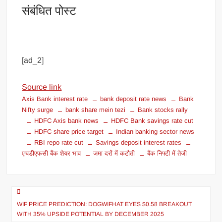
संबंधित पोस्ट
[ad_2]
Source link
Axis Bank interest rate
bank deposit rate news
Bank
Nifty surge
bank share mein tezi
Bank stocks rally
HDFC Axis bank news
HDFC Bank savings rate cut
HDFC share price target
Indian banking sector news
RBI repo rate cut
Savings deposit interest rates
एचडीएफसी बैंक शेयर भाव
जमा दरों में कटौती
बैंक निफ्टी में तेजी
WIF PRICE PREDICTION: DOGWIFHAT EYES $0.58 BREAKOUT
WITH 35% UPSIDE POTENTIAL BY DECEMBER 2025