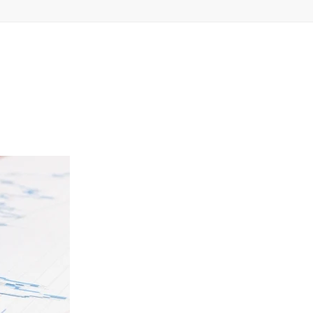
–
MONEY
RELATED
NEWS