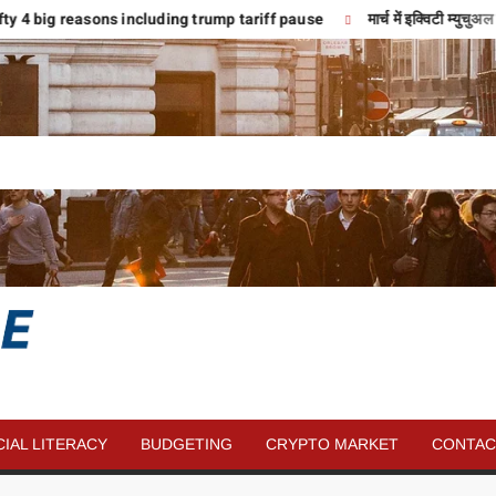
fty 4 big reasons including trump tariff pause
मार्च में इक्विटी म्युच
SAVE
MORE
CIAL LITERACY
BUDGETING
CRYPTO MARKET
CONTAC
MONEY