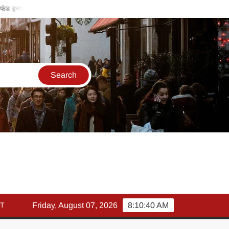
ुअल फंड इनफ्लो 14% गिरकर ₹25,082 करोड़, SIP में भी निवेश घटा – mutual fund 
T
Friday, August 07, 2026
8:10:40 AM