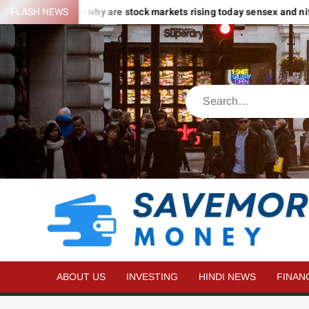
 करीब 2% की धुआंधार तेजी – why are stock markets rising today sensex and ni
FLASH NEWS
ABOUT US
INVESTING
HINDI NEWS
FINAN