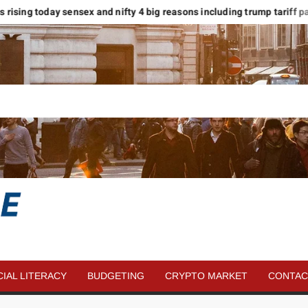
ets rising today sensex and nifty 4 big reasons including trump tariff paus
SAVE
MORE
CIAL LITERACY
BUDGETING
CRYPTO MARKET
CONTAC
MONEY