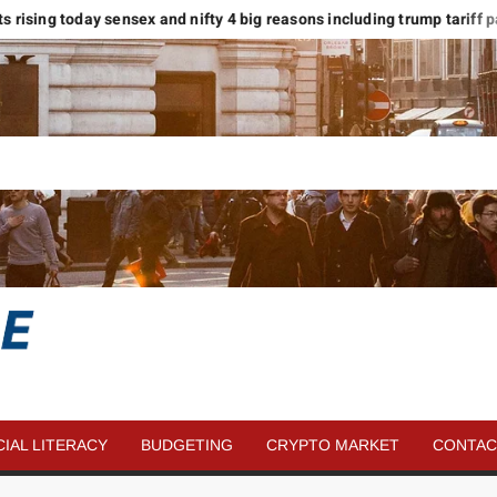
kets rising today sensex and nifty 4 big reasons including trump tariff pau
SAVE
MORE
CIAL LITERACY
BUDGETING
CRYPTO MARKET
CONTAC
MONEY