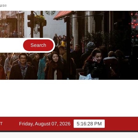
मार्च में इक्विटी म्युचुअल फंड इनफ्लो 14% गिरकर ₹25,082 करोड़, SIP म
T
Friday, August 07, 2026
5:16:28 PM