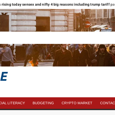
ets rising today sensex and nifty 4 big reasons including trump tariff pause
SAVE
MORE
CIAL LITERACY
BUDGETING
CRYPTO MARKET
CONTAC
MONEY