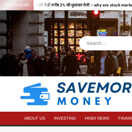
 वजहों से भरी उड़ान…2 घंटे में ही करीब 2% की धुआंधार तेजी – why are stock ma
FLASH NEWS
ABOUT US
INVESTING
HINDI NEWS
FINAN