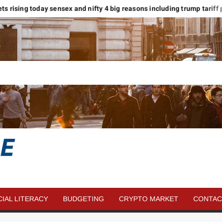
rkets rising today sensex and nifty 4 big reasons including trump tariff pa
SAVE
MORE
CIAL LITERACY
BUDGETING
CRYPTO MARKET
CONTAC
MONEY