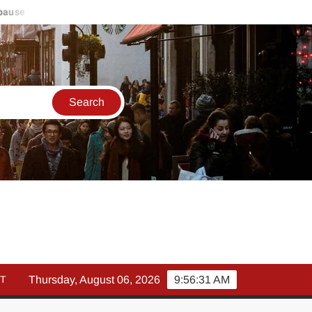
use
मार्च में इक्विटी म्युचुअल फंड इनफ्लो 14% गिरकर ₹25,082 करोड़, SIP
T
Thursday, August 06, 2026
9:56:32 AM