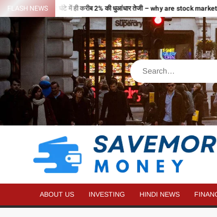
वजहों से भरी उड़ान…2 घंटे में ही करीब 2% की धुआंधार तेजी – why are stock mar
FLASH NEWS
ABOUT US
INVESTING
HINDI NEWS
FINAN