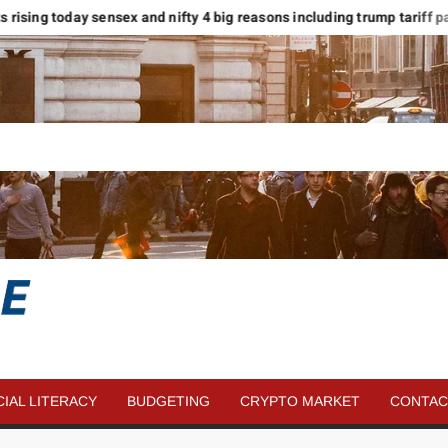
kets rising today sensex and nifty 4 big reasons including trump tariff paus
SAVE
MORE
CIAL LITERACY
BUDGETING
CRYPTO MARKET
CONTAC
MONEY