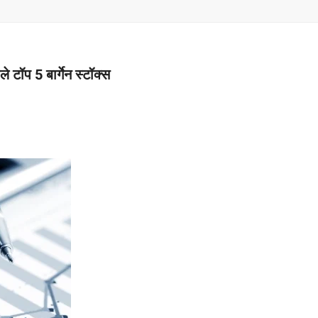
–
MONEY
टॉप 5 बार्गेन स्टॉक्स
RELATED
NEWS