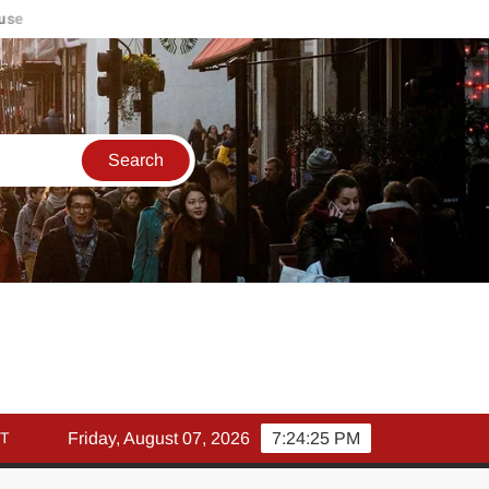
मार्च में इक्विटी म्युचुअल फंड इनफ्लो 14% गिरकर ₹25,082 करोड़, SIP म
T
Friday, August 07, 2026
7:24:26 PM