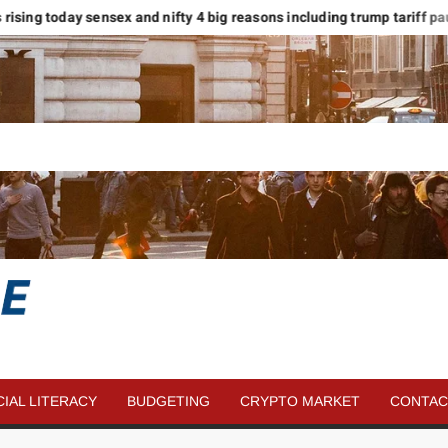
ets rising today sensex and nifty 4 big reasons including trump tariff pause
SAVE
MORE
CIAL LITERACY
BUDGETING
CRYPTO MARKET
CONTAC
MONEY