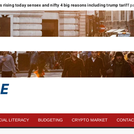
ets rising today sensex and nifty 4 big reasons including trump tariff paus
SAVE
MORE
CIAL LITERACY
BUDGETING
CRYPTO MARKET
CONTAC
MONEY