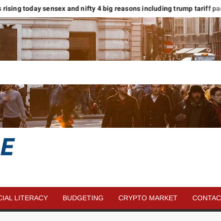
ets rising today sensex and nifty 4 big reasons including trump tariff paus
SAVE
MORE
CIAL LITERACY
BUDGETING
CRYPTO MARKET
CONTAC
MONEY