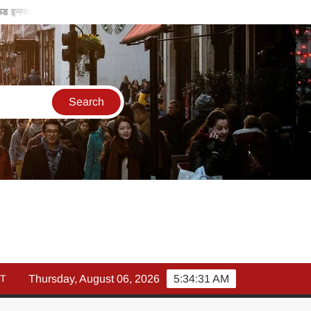
ल फंड इनफ्लो 14% गिरकर ₹25,082 करोड़, SIP में भी निवेश घटा – mutual fund eq
T
Thursday, August 06, 2026
5:34:32 AM