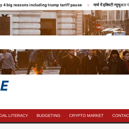
y 4 big reasons including trump tariff pause
मार्च में इक्विटी म्युचुअ
SAVE
MORE
CIAL LITERACY
BUDGETING
CRYPTO MARKET
CONTAC
MONEY