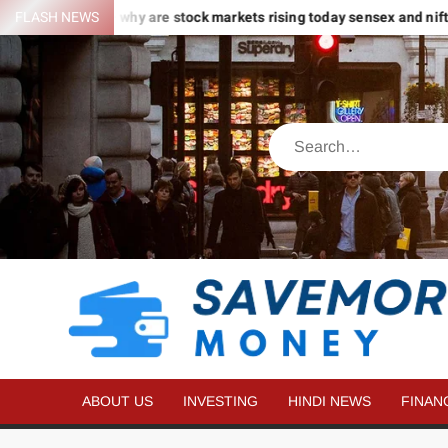
रीब 2% की धुआंधार तेजी – why are stock markets rising today sensex and nift
FLASH NEWS
ABOUT US
INVESTING
HINDI NEWS
FINAN