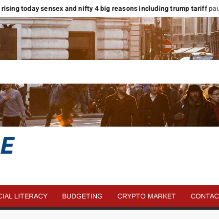
s rising today sensex and nifty 4 big reasons including trump tariff pause
SAVE
MORE
CIAL LITERACY
BUDGETING
CRYPTO MARKET
CONTAC
MONEY