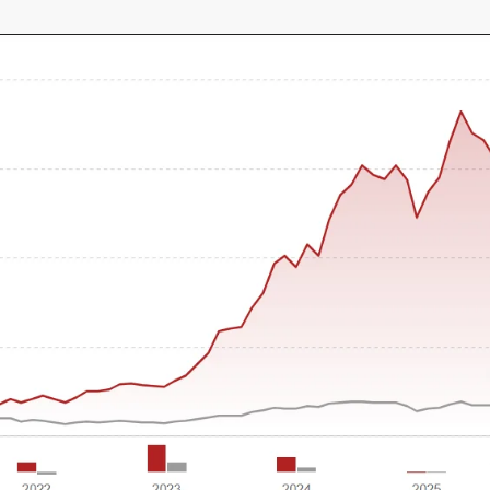
–
MONEY
RELATED
NEWS