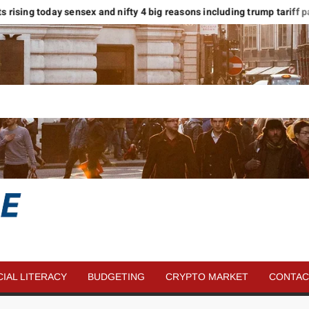
kets rising today sensex and nifty 4 big reasons including trump tariff pau
SAVE
MORE
CIAL LITERACY
BUDGETING
CRYPTO MARKET
CONTAC
MONEY