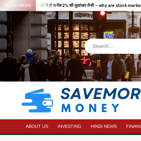
वजहों से भरी उड़ान…2 घंटे में ही करीब 2% की धुआंधार तेजी – why are stock mark
FLASH NEWS
ABOUT US
INVESTING
HINDI NEWS
FINAN