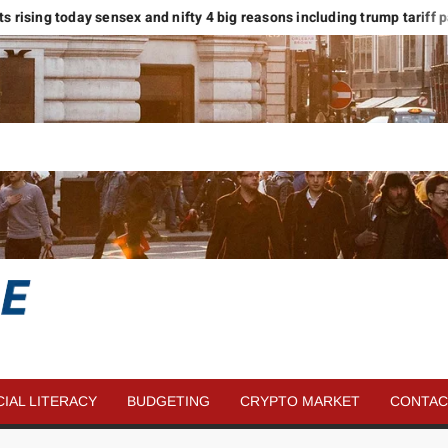
ets rising today sensex and nifty 4 big reasons including trump tariff paus
SAVE
MORE
CIAL LITERACY
BUDGETING
CRYPTO MARKET
CONTAC
MONEY