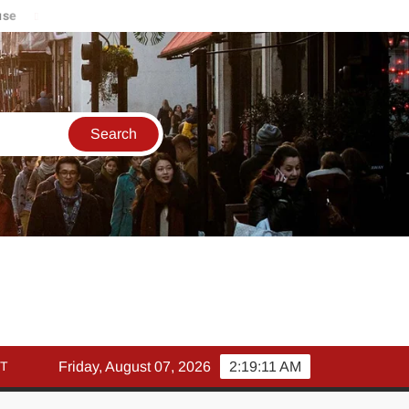
मार्च में इक्विटी म्युचुअल फंड इनफ्लो 14% गिरकर ₹25,082 करोड़, SIP में 
T
Friday, August 07, 2026
2:19:12 AM