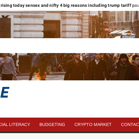
rising today sensex and nifty 4 big reasons including trump tariff pause
SAVE
MORE
CIAL LITERACY
BUDGETING
CRYPTO MARKET
CONTAC
MONEY