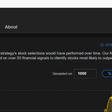
–
MONEY
RELATED
NEWS