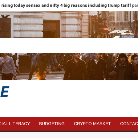
ts rising today sensex and nifty 4 big reasons including trump tariff pause
SAVE
MORE
CIAL LITERACY
BUDGETING
CRYPTO MARKET
CONTAC
MONEY