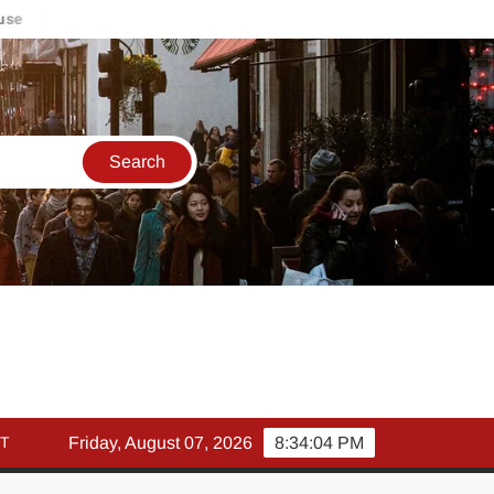
मार्च में इक्विटी म्युचुअल फंड इनफ्लो 14% गिरकर ₹25,082 करोड़, SIP म
T
Friday, August 07, 2026
8:34:04 PM