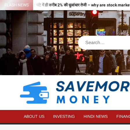
वजहों से भरी उड़ान…2 घंटे में ही करीब 2% की धुआंधार तेजी – why are stock mar
FLASH NEWS
ABOUT US
INVESTING
HINDI NEWS
FINAN