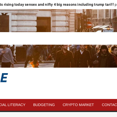
kets rising today sensex and nifty 4 big reasons including trump tariff pau
SAVE
MORE
CIAL LITERACY
BUDGETING
CRYPTO MARKET
CONTAC
MONEY