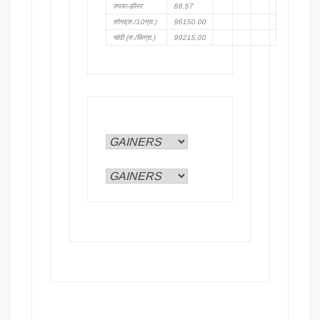
रुपया-डॉलर
88.57
सोना(रु./10ग्रा.)
96150.00
चांदी (रु./किग्रा.)
99215.00